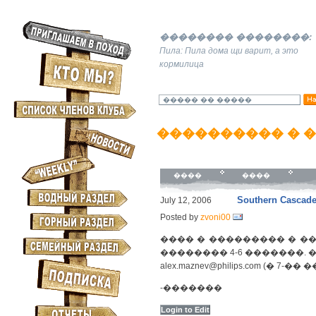
�������� ��������:
Пила: Пила дома щи варит, а это
кормилица
���������� � 
����
����
Southern Cascade
July 12, 2006
Posted by
zvoni00
���� � ��������� � ���
�������� 4-6 �������.
alex.maznev@philips.com (� 7-��
-�������
Login to Edit