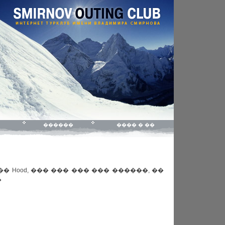
������
���� � ��
 Hood, ��� ��� ��� ��� ������, ��
�