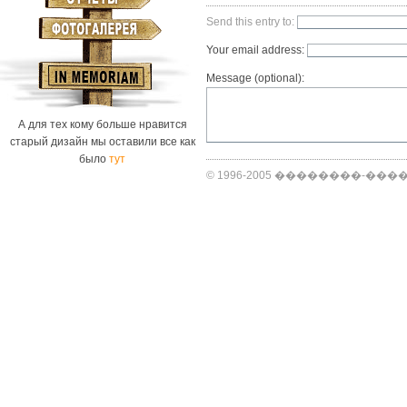
Send this entry to:
Your email address:
Message (optional):
А для тех кому больше нравится
старый дизайн мы оставили все как
было
тут
© 1996-2005 ��������-������