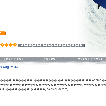
�����
�������� ���� �����������
���� � ���
�����
����� � ����
s August 4-6
��� �������. �������� �� ������� �� Adams ���
 ���� ���� ������� ��������������, ������ �
 �� 30 ���� ���� � ����, no email access).