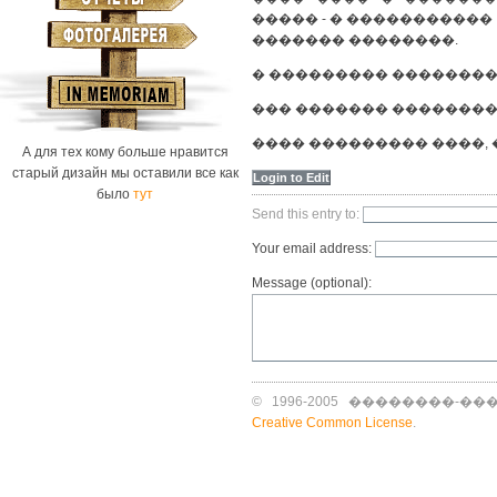
����� - � �����������
������� ��������.
� ��������� ��������
��� ������� ��������
���� ��������� ����, ��
А для тех кому больше нравится
старый дизайн мы оставили все как
Login to Edit
было
тут
Send this entry to:
Your email address:
Message (optional):
© 1996-2005 ��������-����
Creative Common License
.