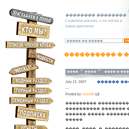
�������� ��������:
Снимайте рюкзаки, а то сейчас в
землю врастете
���������� � 
����
����
���� � ���
������ ��
July 15, 2007
...
Posted by
zvoni00
��������� ���������
���������� ������� �� 
������ ����� ��������
�����.
���� ���� � �������