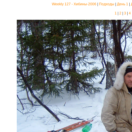
Weekly 127 - Хибины-2006
|
Подходы
|
День 1
|
1
|
2
|
3
|
4