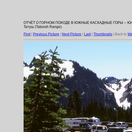
ОТЧЁТ О ГОРНОМ ПОХОДЕ В ЮЖНЫЕ КАСКАДНЫЕ ГОРЫ -- Юлик пр
Татуш (Tatoosh Range).
First
|
Previous Picture
|
Next Picture
|
Last
|
Thumbnails
| Back to
We