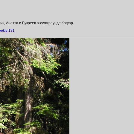
нетта и Букреев в кэмпграунде Когуар.
ekly 131