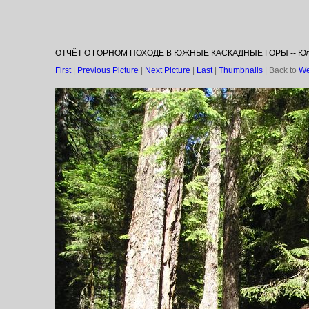
ОТЧЁТ О ГОРНОМ ПОХОДЕ В ЮЖНЫЕ КАСКАДНЫЕ ГОРЫ -- Юлик, А
First
|
Previous Picture
|
Next Picture
|
Last
|
Thumbnails
| Back to
We