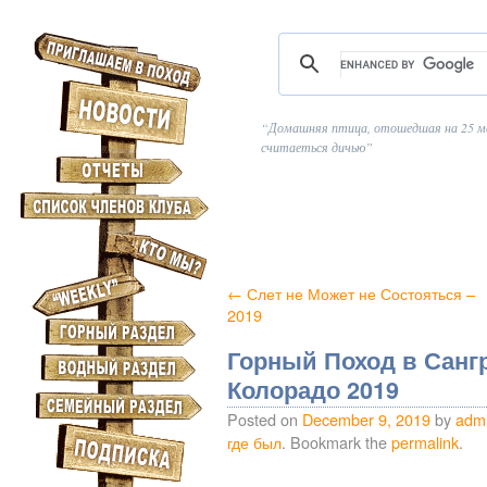
Домашняя птица, отошедшая на 25 м
считаеться дичью
←
Слет не Может не Состояться –
2019
Горный Поход в Сангр
Колорадо 2019
Posted on
December 9, 2019
by
adm
где был
. Bookmark the
permalink
.