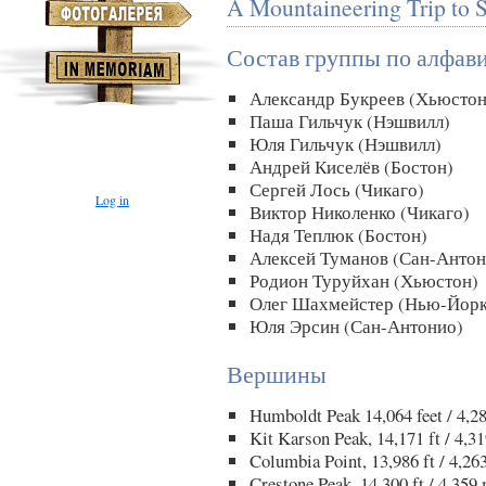
A Mountaineering Trip to S
Состав группы по алфав
Александр Букреев (Хьюстон
Паша Гильчук (Нэшвилл)
Юля Гильчук (Нэшвилл)
Андрей Киселёв (Бостон)
Сергей Лось (Чикаго)
Log in
Виктор Николенко (Чикаго)
Надя Теплюк (Бостон)
Алексей Туманов (Сан-Антон
Родион Туруйхан (Хьюстон)
Олег Шахмейстер (Нью-Йорк
Юля Эрсин (Сан-Антонио)
Вершины
Humboldt Peak 14,064 feet / 4,2
Kit Karson Peak, 14,171 ft / 4,3
Columbia Point, 13,986 ft / 4,26
Crestone Peak, 14,300 ft / 4,359