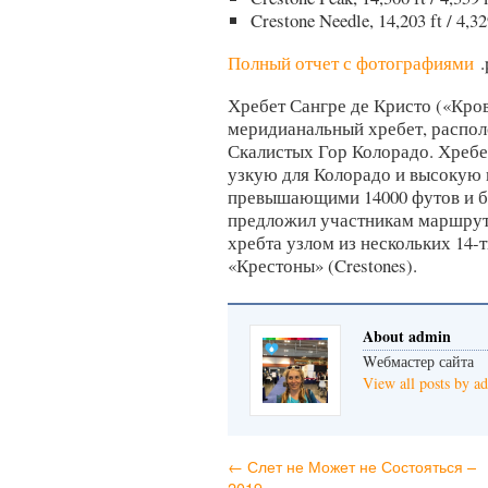
Crestone Needle, 14,203 ft / 4
Полный отчет с фотографиями
.
Хребет Сангре де Кристо («Кровь
меридианальный хребет, распол
Скалистых Гор Колорадо. Хребе
узкую для Колорадо и высокую 
превышающими 14000 футов и б
предложил участникам маршрут 
хребта узлом из нескольких 14-
«Крестоны» (Crestones).
About admin
Wебмастер сайта
View all posts by 
←
Слет не Может не Состояться –
2019