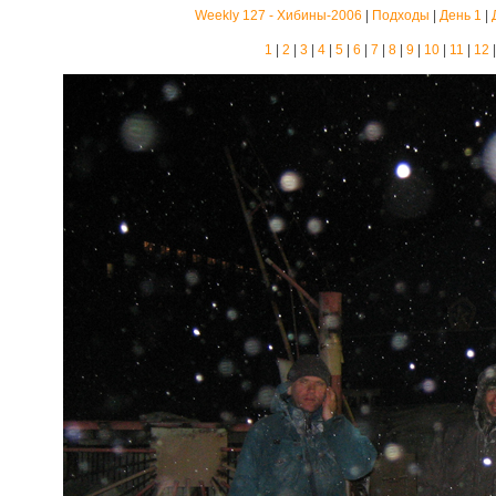
Weekly 127 - Хибины-2006
|
Подходы
|
День 1
|
1
|
2
|
3
|
4
|
5
|
6
|
7
|
8
|
9
|
10
|
11
|
12