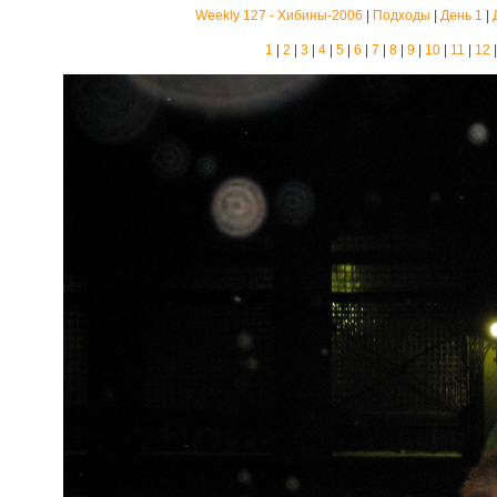
Weekly 127 - Хибины-2006
|
Подходы
|
День 1
|
1
|
2
|
3
|
4
|
5
|
6
|
7
|
8
|
9
|
10
|
11
|
12