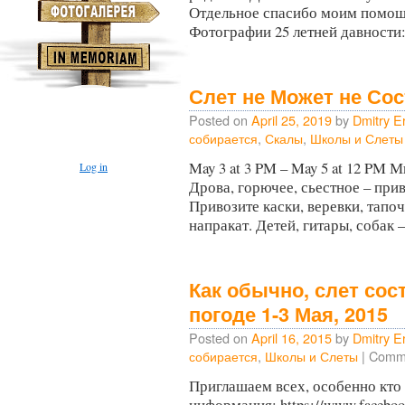
Отдельное спасибо моим помош
Фотографии 25 летней давности
Слет не Может не Сос
Posted on
April 25, 2019
by
Dmitry E
собирается
,
Скалы
,
Школы и Слеты
May 3 at 3 PM – May 5 at 12 PM 
Log in
Дрова, горючее, сьестное – прив
Привозите каски, веревки, тапоч
напракат. Детей, гитары, собак
Как обычно, слет со
погоде 1-3 Мая, 2015
Posted on
April 16, 2015
by
Dmitry E
собирается
,
Школы и Слеты
|
Comme
Приглашаем всех, особенно кто 
информация: https://www.faceboo