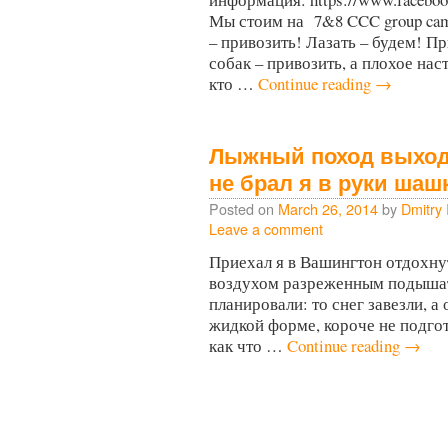
Мы стоим на 7&8 CCC group camp
– привозить! Лазать – будем! Пр
собак – привозить, а плохое нас
кто …
Continue reading
→
Лыжный поход выходн
не брал я в руки шаш
Posted on
March 26, 2014
by
Dmitry
Leave a comment
Приехал я в Вашингтон отдохнут
воздухом разреженным подышать,
планировали: то снег завезли, а 
жидкой форме, короче не подго
как что …
Continue reading
→