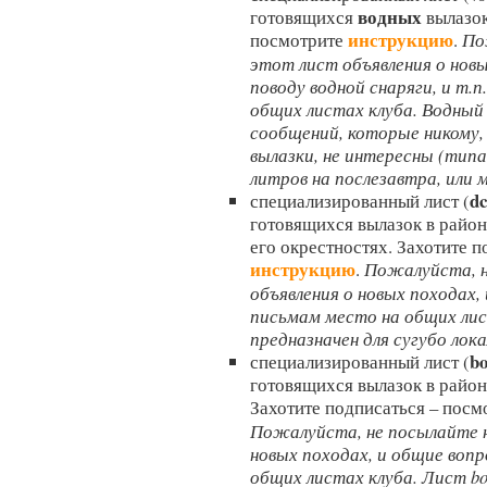
водных
готовящихся
вылазок
инструкцию
посмотрите
.
По
этот лист объявления о нов
поводу водной снаряги, и т.
общих листах клуба. Водный 
сообщений, которые никому,
вылазки, не интересны (типа
литров на послезавтра, или 
dc
специализированный лист (
готовящихся вылазок в район
его окрестностях. Захотите 
инструкцию
.
Пожалуйста, н
объявления о новых походах,
письмам место на общих лис
предназначен для сугубо лок
bo
специализированный лист (
готовящихся вылазок в район
Захотите подписаться – пос
Пожалуйста, не посылайте н
новых походах, и общие воп
общих листах клуба. Лист bo