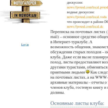
дискуссии:
news://poxod.com/local.poxo
водныe дискуссии:
news://poxod.com/local.voda
что происходит в районе D
news://poxod.com/local.dc
Переписка на почтовых листах (
mail) – основное средство обще
в Интернет-турклубе. А
Log in
возможность общения, знакомст
обсуждения старых походов – 
клуба. Даже если вы не планиру
поход, листы предоставляют во
другими туристами, обменяться
приятными людьми
Как следст
на почтовых листах, а на WWW
архивные материалы – отчеты о
членов клуба, гостевую книгу и 
долины.
Основныe листы клуба: