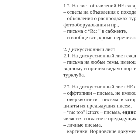
1.2. На лист объявлений НЕ след
– ответы на объявления о похода
– объявления о распродажах ту
фотооборудования и пр.,
– письма с “Re: ” в сабжекте,
– и вообще все, кроме перечисле
2. Дискуссионный лист
2.1. На дискуссионный лист сле
– письма на любые темы, имеющ
водному и прочим видам спорти
турклуба.
2.2. На дискуссионный лист НЕ 
– оффтопики – письма, не имею
– оверквотинги – письма, в кот
цитаты их предыдуших писем,
един
– “me too” letters – письма,
является согласие с предыдущи
– личные письма,
– картинки, Вордовские докуме