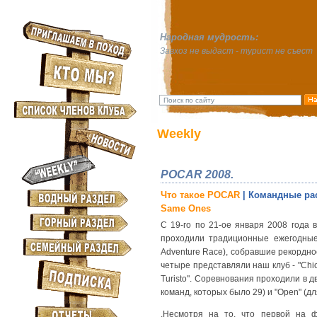
Народная мудрость:
Завхоз не выдаст - турист не съест
Weekly
POCAR 2008.
Что такое POCAR
| Командные ра
Same Ones
С 19-го по 21-ое января 2008 года 
проходили традиционные ежегодные
Adventure Race), собравшие рекордное
четыре представляли наш клуб - "Chic
Turisto". Соревнования проходили в дв
команд, которых было 29) и "Open" (д
.Несмотря на то, что первой на 