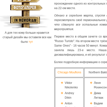
прохождении одного из контрольных п
на 22-oм местe.
Однако в середине марта, спустя 
пересмотрели своё первоначальное 
что сдвинуло все остальные кома
мероприятия.
А для тех кому больше нравится
Первое место в общем зачете со вр
старый дизайн мы оставили все как
"Russo Turisto". На втором месте тр
было
тут
Same Ones" - 16 часов 50 минут. Кома
заняла лишь 23-е место. Наша 
дисквалифицирована, и её результат 
Более подробную информацию о сорев
Chicago Mouflons
Northern Bakl
Viktor
Леня
Nikolenko
Рохинсон
Andrey
Дима
Dikin
Литвак
Anton
Вадим