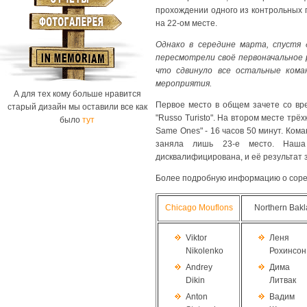
прохождении одного из контрольных п
на 22-oм местe.
Однако в середине марта, спустя 
пересмотрели своё первоначальное 
что сдвинуло все остальные кома
мероприятия.
А для тех кому больше нравится
Первое место в общем зачете со вр
старый дизайн мы оставили все как
"Russo Turisto". На втором месте тр
было
тут
Same Ones" - 16 часов 50 минут. Кома
заняла лишь 23-е место. Наша 
дисквалифицирована, и её результат 
Более подробную информацию о сорев
Chicago Mouflons
Northern Bakl
Viktor
Леня
Nikolenko
Рохинсон
Andrey
Дима
Dikin
Литвак
Anton
Вадим