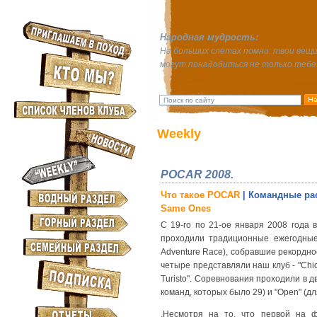
Народная мудрость:
На больших слетах помни: твои вещ
могут понадобиться не только тебе
Weekly
POCAR 2008.
Что такое POCAR
| Командные ра
Same Ones
С 19-го по 21-ое января 2008 года 
проходили традиционные ежегодные
Adventure Race), собравшие рекордное
четыре представляли наш клуб - "Chic
Turisto". Соревнования проходили в дв
команд, которых было 29) и "Open" (д
.Несмотря на то, что первой на 