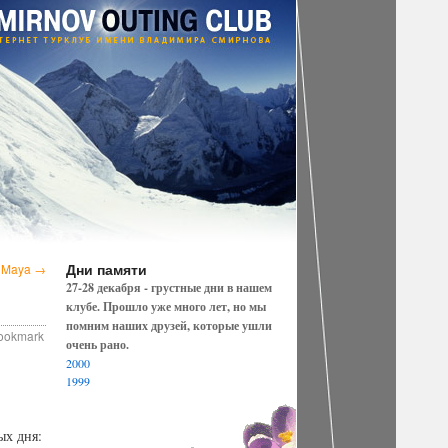
Дни памяти
8 Maya
→
27-28 декабря - грустные дни в нашем
клубе. Прошло уже много лет, но мы
помним наших друзей, которые ушли
Bookmark
очень рано.
2000
1999
ых дня: