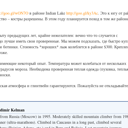
p://goo.gl/wON7O
в районе Indian Lake
http://goo.gl/ky3Ac
. Это к югу от р
ство – костры разрешены. В этом году планируется поход в том же районе
ыту предыдущих лет, крайне нежелателен: вечно что-то случается с
о лучше иметь свои проверенные. Мы можем подсказать, где быстро куп
и ботинки. Стоимость *хороших* лыж колеблется в районе $300. Крепле
тоже.
имеющие некоторый опыт. Температура может колебаться от нескольких
 градусов мороза. Необходима проверенная теплая одежда (пуховка, теплы
 носки.
кая атмосфера и глинтвейн гарантируются. Пожалуйста не откладывайте
adimir Kelman
from Russia (Moscow) in 1995. Moderately skilled mountain climber from 19
unner (ultra-marathons). Climbed in Caucasus in a long past, climbed several
here (Rainier, Adams, etc.) and in Peru and Bolivia. Last mountain journey -