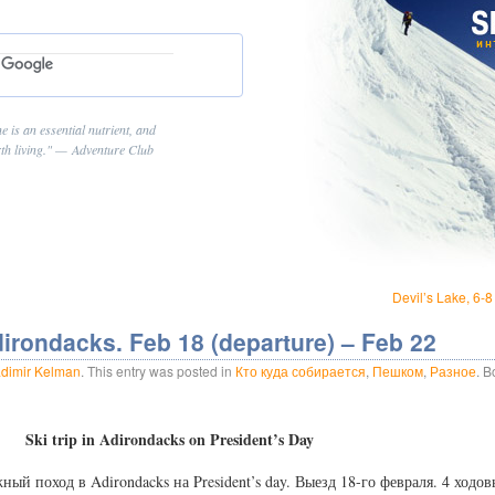
 is an essential nutrient, and
th living.
—
Adventure Club
Devil’s Lake, 6-
Adirondacks. Feb 18 (departure) – Feb 22
adimir Kelman
. This entry was posted in
Кто куда собирается
,
Пешком
,
Разное
. 
Ski trip in Adirondacks on President’s Day
 поход в Adirondacks на President’s day. Выезд 18-го февраля. 4 ходов