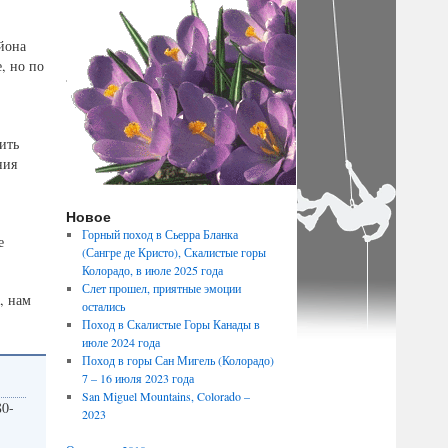
айона
, но по
ить
ния
Новое
Горный поход в Сьерра Бланка
е
(Сангре де Кристо), Скалистые горы
Колорадо, в июле 2025 года
Слет прошел, приятные эмоции
, нам
остались
Поход в Скалистые Горы Канады в
июле 2024 года
Поход в горы Сан Мигель (Колорадо)
7 – 16 июля 2023 года
San Miguel Mountains, Colorado –
80-
2023