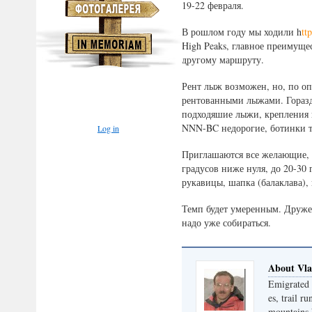
19-22 февраля.
В рошлом году мы ходили h
tt
High Peaks, главное преимуще
другому маршруту.
Рент лыж возможен, но, по оп
рентованными лыжами. Горазд
подходяшие лыжи, крепления 
NNN-BC недорогие, ботинки 
Log in
Приглашаются все желающие, 
градусов ниже нуля, до 20-30
рукавицы, шапка (балаклава),
Темп будет умеренным. Дружес
надо уже собираться.
About Vl
Emigrated 
es, trail r
mountains 