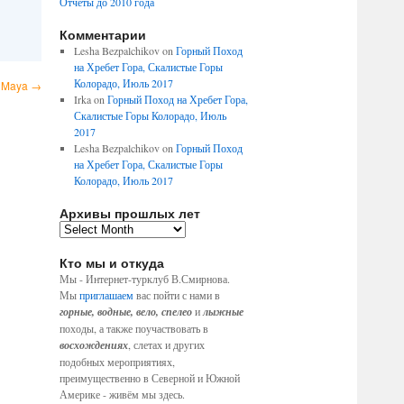
Отчеты до 2010 года
Комментарии
Lesha Bezpalchikov
on
Горный Поход
на Хребет Гора, Скалистые Горы
Колорадо, Июль 2017
8 Maya
→
Irka
on
Горный Поход на Хребет Гора,
Скалистые Горы Колорадо, Июль
2017
Lesha Bezpalchikov
on
Горный Поход
на Хребет Гора, Скалистые Горы
Колорадо, Июль 2017
Архивы прошлых лет
Кто мы и откуда
Мы - Интернет-турклуб В.Смирнова.
Мы
приглашаем
вас пойти с нами в
горные, водные, вело, спелео
и
лыжные
походы, а также поучаствовать в
восхождениях
, слетах и других
подобных мероприятиях,
преимущественно в Северной и Южной
Америке - живём мы здесь.