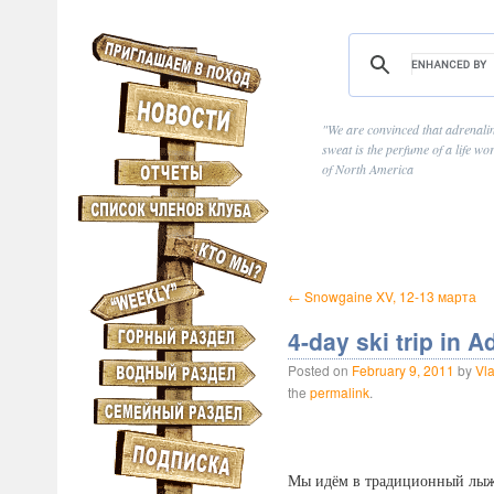
We are convinced that adrenaline
sweat is the perfume of a life wor
of North America
←
Snowgaine XV, 12-13 марта
4-day ski trip in 
Posted on
February 9, 2011
by
Vl
the
permalink
.
Мы идём в традиционный лыжный