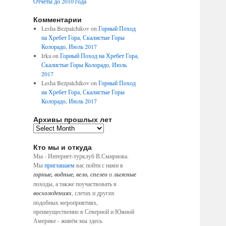
Отчеты до 2010 года
Комментарии
Lesha Bezpalchikov
on
Горный Поход
на Хребет Гора, Скалистые Горы
Колорадо, Июль 2017
Irka
on
Горный Поход на Хребет Гора,
Скалистые Горы Колорадо, Июль
2017
Lesha Bezpalchikov
on
Горный Поход
на Хребет Гора, Скалистые Горы
Колорадо, Июль 2017
Архивы прошлых лет
Кто мы и откуда
Мы - Интернет-турклуб В.Смирнова.
Мы
приглашаем
вас пойти с нами в
горные, водные, вело, спелео
и
лыжные
походы, а также поучаствовать в
восхождениях
, слетах и других
подобных мероприятиях,
преимущественно в Северной и Южной
Америке - живём мы здесь.