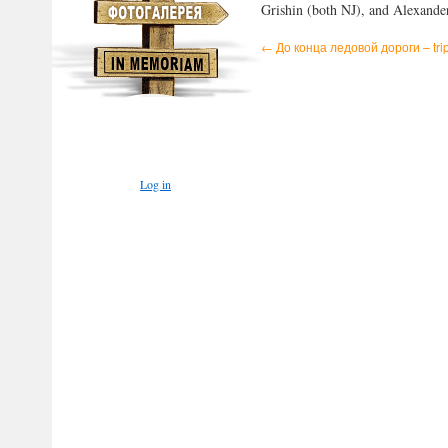
Grishin (both NJ), and Alexande
←
До конца ледовой дороги – trip
Log in