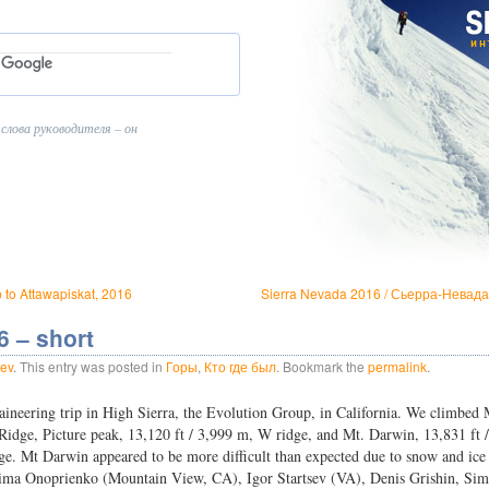
 слова руководителя – он
 to Attawapiskat, 2016
Sierra Nevada 2016 / Сьерра-Невад
6 – short
ev
. This entry was posted in
Горы
,
Кто где был
. Bookmark the
permalink
.
ineering trip in High Sierra, the Evolution Group, in California. We climbed 
Ridge, Picture peak, 13,120 ft / 3,999 m, W ridge, and Mt. Darwin, 13,831 ft 
e. Mt Darwin appeared to be more difficult than expected due to snow and ice
Dima Onoprienko (Mountain View, CA), Igor Startsev (VA), Denis Grishin, Si