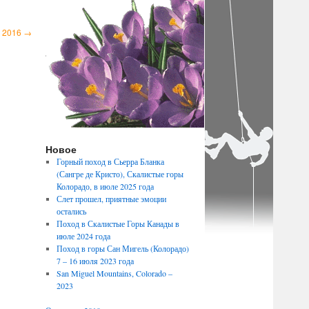
а 2016
→
Новое
Горный поход в Сьерра Бланка
(Сангре де Кристо), Скалистые горы
Колорадо, в июле 2025 года
Слет прошел, приятные эмоции
остались
Поход в Скалистые Горы Канады в
июле 2024 года
Поход в горы Сан Мигель (Колорадо)
7 – 16 июля 2023 года
San Miguel Mountains, Colorado –
2023