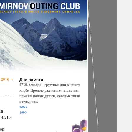
Дни памяти
а 2016
→
27-28 декабря - грустные дни в нашем
клубе. Прошло уже много лет, но мы
помним наших друзей, которые ушли
очень рано.
2000
Mt
1999
/ 4,216
mon