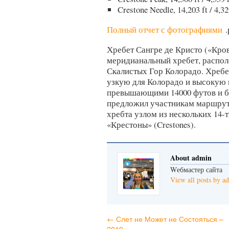
Crestone Needle, 14,203 ft / 4
Полный отчет с фотографиями
.
Хребет Сангре де Кристо («Кровь
меридианальный хребет, распол
Скалистых Гор Колорадо. Хребе
узкую для Колорадо и высокую 
превышающими 14000 футов и б
предложил участникам маршрут 
хребта узлом из нескольких 14-
«Крестоны» (Crestones).
About admin
Wебмастер сайта
View all posts by 
←
Слет не Может не Состояться –
2019