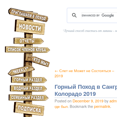
Лучший способ спастись от лавины – н
←
Слет не Может не Состояться –
2019
Горный Поход в Сангр
Колорадо 2019
Posted on
December 9, 2019
by
adm
где был
. Bookmark the
permalink
.