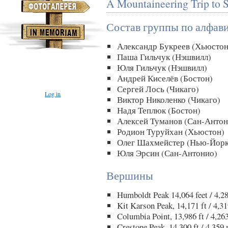
A Mountaineering Trip to S
Состав группы по алфав
Александр Букреев (Хьюстон
Паша Гильчук (Нэшвилл)
Юля Гильчук (Нэшвилл)
Андрей Киселёв (Бостон)
Сергей Лось (Чикаго)
Log in
Виктор Николенко (Чикаго)
Надя Теплюк (Бостон)
Алексей Туманов (Сан-Антон
Родион Туруйхан (Хьюстон)
Олег Шахмейстер (Нью-Йорк
Юля Эрсин (Сан-Антонио)
Вершины
Humboldt Peak 14,064 feet / 4,2
Kit Karson Peak, 14,171 ft / 4,3
Columbia Point, 13,986 ft / 4,26
Crestone Peak, 14,300 ft / 4,359