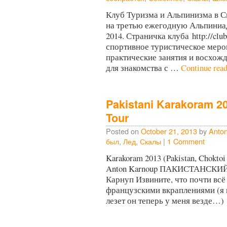
Клуб Туризма и Альпинизма в С
на третью ежегодную Альпиниаду
2014. Страничка клуба http://clu
спортивное туристическое мер
практические занятия и восхож
для знакомства с …
Continue rea
Pakistani Karakoram 2
Tour
Posted on
October 21, 2013
by
Anto
был
,
Лед
,
Скалы
|
1 Comment
Karakoram 2013 (Pakistan, Choktoi g
Anton Karnoup ПАКИСТАНСК
Карнуп Извините, что почти всё 
французскими вкраплениями (я в
лезет он теперь у меня везде…