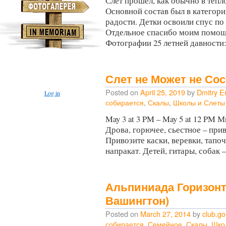
Слет прошел, как обычно в тепл
Основной состав был в категории
радости. Детки освоили спус по
Отдельное спасибо моим помош
Фотографии 25 летней давности
Слет не Может не Сос
Posted on
April 25, 2019
by
Dmitry E
Log in
собирается
,
Скалы
,
Школы и Слеты
May 3 at 3 PM – May 5 at 12 PM 
Дрова, горючее, сьестное – прив
Привозите каски, веревки, тапоч
напракат. Детей, гитары, собак
Альпиниада Горизонт 
Вашингтон)
Posted on
March 27, 2014
by
club.go
собирается
,
Семейное
,
Скалы
,
Шко