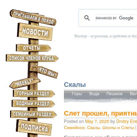
Костер – не роскошь, а средство ее д
Скалы
Горы
Вода
Пешком
Ве
Школы и Сл
Слет прошел, приятн
Posted on
May 7, 2025
by
Dmitry Er
Семейное
,
Скалы
,
Школы и Слеты
|